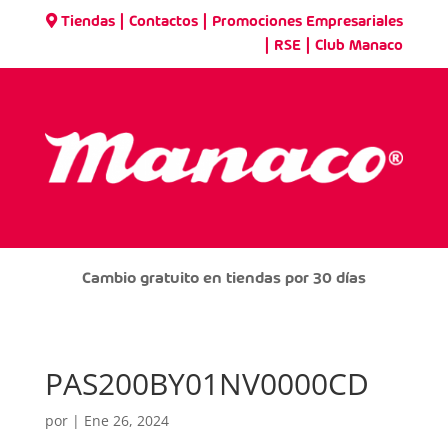
|
|
Tiendas
Contactos
Promociones Empresariales
|
|
RSE
Club Manaco
Cambio gratuito en tiendas por 30 días
PAS200BY01NV0000CD
por
|
Ene 26, 2024