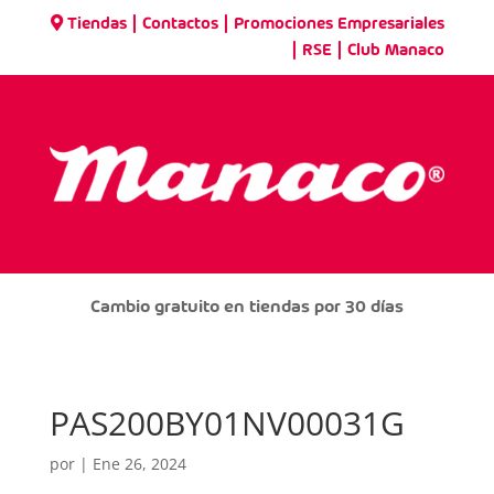
|
|
Tiendas
Contactos
Promociones Empresariales
|
|
RSE
Club Manaco
Cambio gratuito en tiendas por 30 días
PAS200BY01NV00031G
por
|
Ene 26, 2024