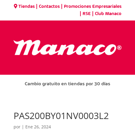
|
|
Tiendas
Contactos
Promociones Empresariales
|
|
RSE
Club Manaco
Cambio gratuito en tiendas por 30 días
PAS200BY01NV0003L2
por
|
Ene 26, 2024