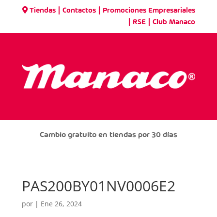
|
|
Tiendas
Contactos
Promociones Empresariales
|
|
RSE
Club Manaco
Cambio gratuito en tiendas por 30 días
PAS200BY01NV0006E2
por
|
Ene 26, 2024