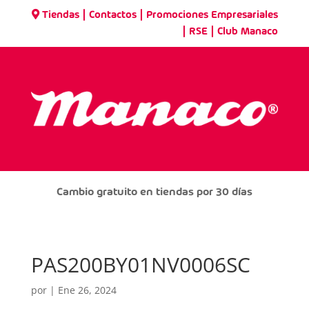
|
|
Tiendas
Contactos
Promociones Empresariales
|
|
RSE
Club Manaco
Cambio gratuito en tiendas por 30 días
PAS200BY01NV0006SC
por
|
Ene 26, 2024