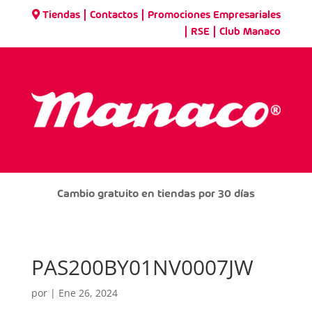
|
|
Tiendas
Contactos
Promociones Empresariales
|
|
RSE
Club Manaco
Cambio gratuito en tiendas por 30 días
PAS200BY01NV0007JW
por
|
Ene 26, 2024