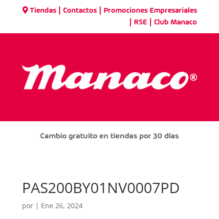
|
|
Tiendas
Contactos
Promociones Empresariales
|
|
RSE
Club Manaco
Cambio gratuito en tiendas por 30 días
PAS200BY01NV0007PD
por
|
Ene 26, 2024