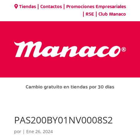
|
|
Tiendas
Contactos
Promociones Empresariales
|
|
RSE
Club Manaco
Cambio gratuito en tiendas por 30 días
PAS200BY01NV0008S2
por
|
Ene 26, 2024