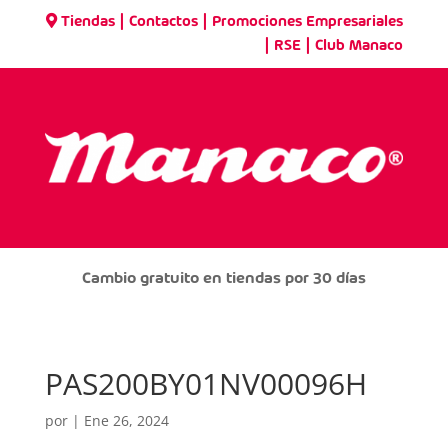
|
|
Tiendas
Contactos
Promociones Empresariales
|
|
RSE
Club Manaco
Cambio gratuito en tiendas por 30 días
PAS200BY01NV00096H
por
|
Ene 26, 2024