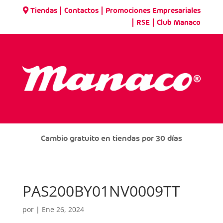
|
|
Tiendas
Contactos
Promociones Empresariales
|
|
RSE
Club Manaco
Cambio gratuito en tiendas por 30 días
PAS200BY01NV0009TT
por
|
Ene 26, 2024