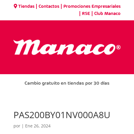
|
|
Tiendas
Contactos
Promociones Empresariales
|
|
RSE
Club Manaco
Cambio gratuito en tiendas por 30 días
PAS200BY01NV000A8U
por
|
Ene 26, 2024