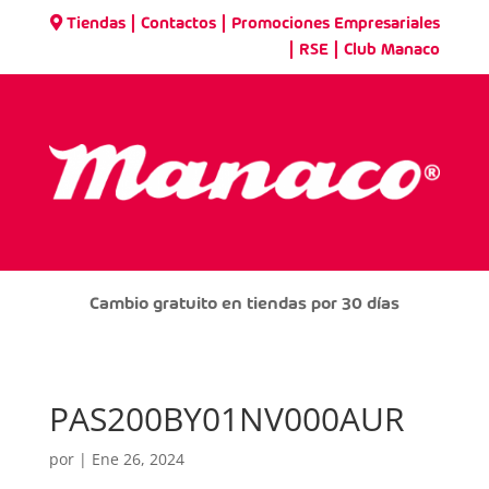
|
|
Tiendas
Contactos
Promociones Empresariales
|
|
RSE
Club Manaco
Cambio gratuito en tiendas por 30 días
PAS200BY01NV000AUR
por
|
Ene 26, 2024