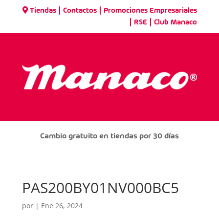
|
|
Tiendas
Contactos
Promociones Empresariales
|
|
RSE
Club Manaco
Cambio gratuito en tiendas por 30 días
PAS200BY01NV000BC5
por
|
Ene 26, 2024