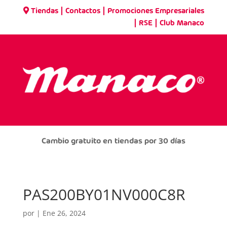
|
|
Tiendas
Contactos
Promociones Empresariales
|
|
RSE
Club Manaco
Cambio gratuito en tiendas por 30 días
PAS200BY01NV000C8R
por
|
Ene 26, 2024