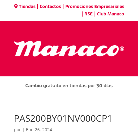
|
|
Tiendas
Contactos
Promociones Empresariales
|
|
RSE
Club Manaco
Cambio gratuito en tiendas por 30 días
PAS200BY01NV000CP1
por
|
Ene 26, 2024