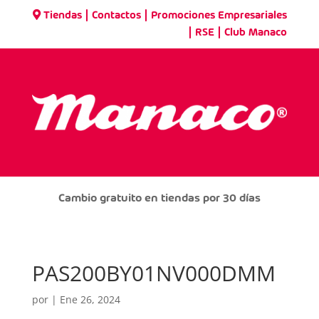
|
|
Tiendas
Contactos
Promociones Empresariales
|
|
RSE
Club Manaco
Cambio gratuito en tiendas por 30 días
PAS200BY01NV000DMM
por
|
Ene 26, 2024