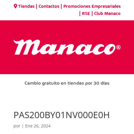
|
|
Tiendas
Contactos
Promociones Empresariales
|
|
RSE
Club Manaco
Cambio gratuito en tiendas por 30 días
PAS200BY01NV000E0H
por
|
Ene 26, 2024