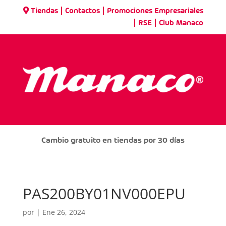
|
|
Tiendas
Contactos
Promociones Empresariales
|
|
RSE
Club Manaco
Cambio gratuito en tiendas por 30 días
PAS200BY01NV000EPU
por
|
Ene 26, 2024