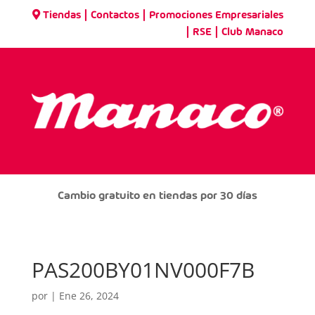
|
|
Tiendas
Contactos
Promociones Empresariales
|
|
RSE
Club Manaco
Cambio gratuito en tiendas por 30 días
PAS200BY01NV000F7B
por
|
Ene 26, 2024