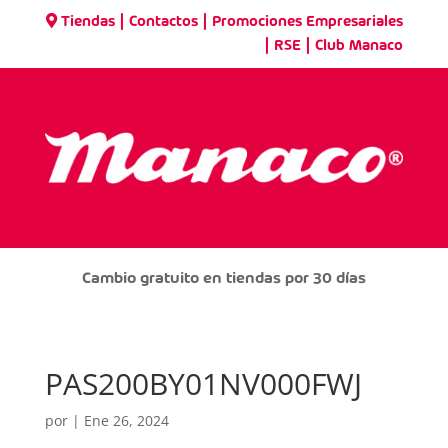
|
|
Tiendas
Contactos
Promociones Empresariales
|
|
RSE
Club Manaco
Cambio gratuito en tiendas por 30 días
PAS200BY01NV000FWJ
por
|
Ene 26, 2024