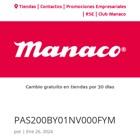
|
|
Tiendas
Contactos
Promociones Empresariales
|
|
RSE
Club Manaco
Cambio gratuito en tiendas por 30 días
PAS200BY01NV000FYM
por
|
Ene 26, 2024