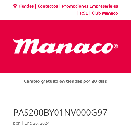
|
|
Tiendas
Contactos
Promociones Empresariales
|
|
RSE
Club Manaco
Cambio gratuito en tiendas por 30 días
PAS200BY01NV000G97
por
|
Ene 26, 2024