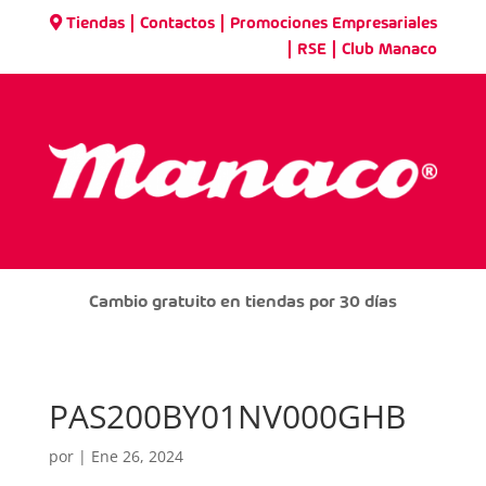
|
|
Tiendas
Contactos
Promociones Empresariales
|
|
RSE
Club Manaco
Cambio gratuito en tiendas por 30 días
PAS200BY01NV000GHB
por
|
Ene 26, 2024