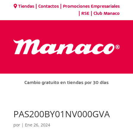
|
|
Tiendas
Contactos
Promociones Empresariales
|
|
RSE
Club Manaco
Cambio gratuito en tiendas por 30 días
PAS200BY01NV000GVA
por
|
Ene 26, 2024