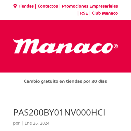
|
|
Tiendas
Contactos
Promociones Empresariales
|
|
RSE
Club Manaco
Cambio gratuito en tiendas por 30 días
PAS200BY01NV000HCI
por
|
Ene 26, 2024