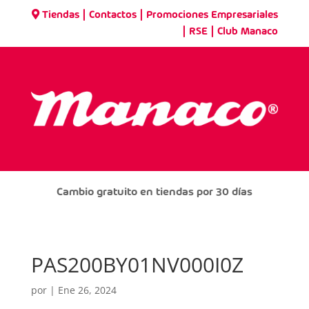
|
|
Tiendas
Contactos
Promociones Empresariales
|
|
RSE
Club Manaco
Cambio gratuito en tiendas por 30 días
PAS200BY01NV000I0Z
por
|
Ene 26, 2024