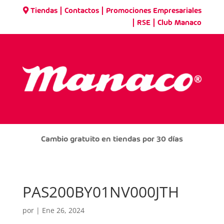
|
|
Tiendas
Contactos
Promociones Empresariales
|
|
RSE
Club Manaco
Cambio gratuito en tiendas por 30 días
PAS200BY01NV000JTH
por
|
Ene 26, 2024