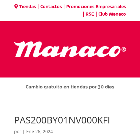
|
|
Tiendas
Contactos
Promociones Empresariales
|
|
RSE
Club Manaco
Cambio gratuito en tiendas por 30 días
PAS200BY01NV000KFI
por
|
Ene 26, 2024