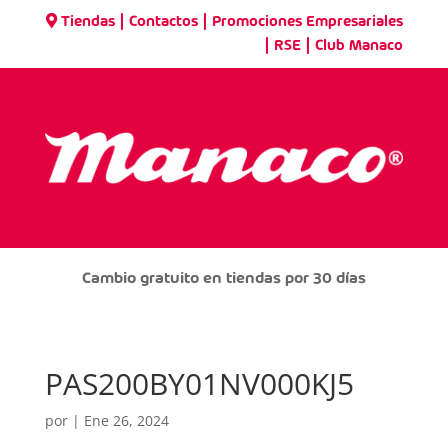
|
|
Tiendas
Contactos
Promociones Empresariales
|
|
RSE
Club Manaco
Cambio gratuito en tiendas por 30 días
PAS200BY01NV000KJ5
por
|
Ene 26, 2024