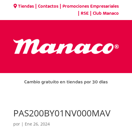
|
|
Tiendas
Contactos
Promociones Empresariales
|
|
RSE
Club Manaco
Cambio gratuito en tiendas por 30 días
PAS200BY01NV000MAV
por
|
Ene 26, 2024