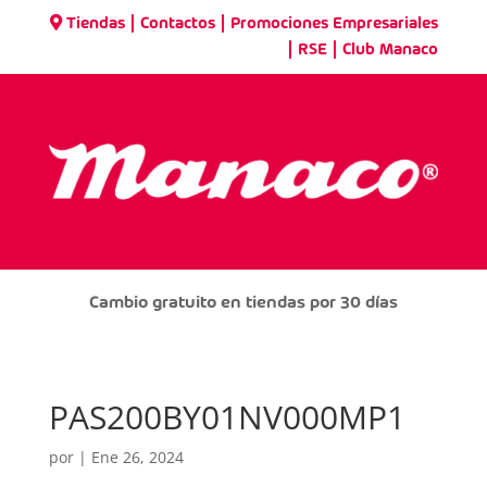
|
|
Tiendas
Contactos
Promociones Empresariales
|
|
RSE
Club Manaco
Cambio gratuito en tiendas por 30 días
PAS200BY01NV000MP1
por
|
Ene 26, 2024