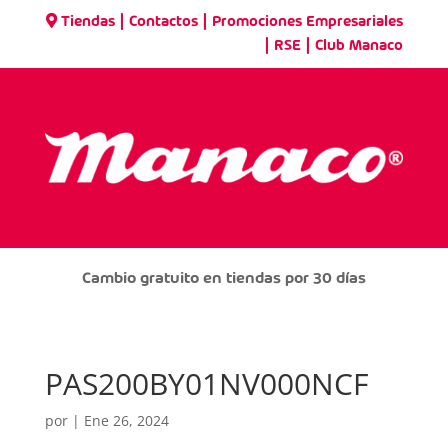
|
|
Tiendas
Contactos
Promociones Empresariales
|
|
RSE
Club Manaco
Cambio gratuito en tiendas por 30 días
PAS200BY01NV000NCF
por
|
Ene 26, 2024