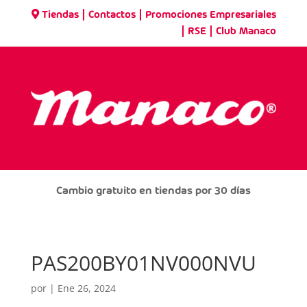
|
|
Tiendas
Contactos
Promociones Empresariales
|
|
RSE
Club Manaco
Cambio gratuito en tiendas por 30 días
PAS200BY01NV000NVU
por
|
Ene 26, 2024