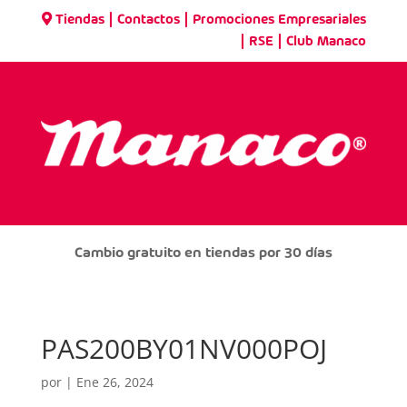
|
|
Tiendas
Contactos
Promociones Empresariales
|
|
RSE
Club Manaco
Cambio gratuito en tiendas por 30 días
PAS200BY01NV000POJ
por
|
Ene 26, 2024