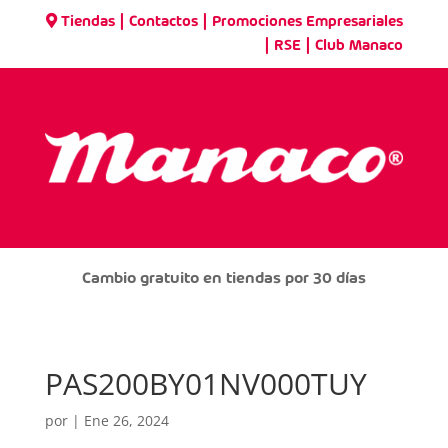
|
|
Tiendas
Contactos
Promociones Empresariales
|
|
RSE
Club Manaco
Cambio gratuito en tiendas por 30 días
PAS200BY01NV000TUY
por
|
Ene 26, 2024