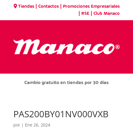
|
|
Tiendas
Contactos
Promociones Empresariales
|
|
RSE
Club Manaco
Cambio gratuito en tiendas por 30 días
PAS200BY01NV000VXB
por
|
Ene 26, 2024