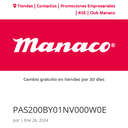
|
|
Tiendas
Contactos
Promociones Empresariales
|
|
RSE
Club Manaco
Cambio gratuito en tiendas por 30 días
PAS200BY01NV000W0E
por
|
Ene 26, 2024