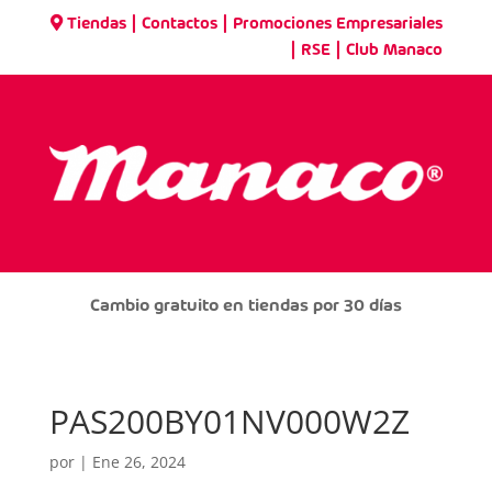
|
|
Tiendas
Contactos
Promociones Empresariales
|
|
RSE
Club Manaco
Cambio gratuito en tiendas por 30 días
PAS200BY01NV000W2Z
por
|
Ene 26, 2024