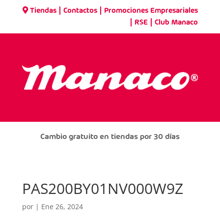
|
|
Tiendas
Contactos
Promociones Empresariales
|
|
RSE
Club Manaco
Cambio gratuito en tiendas por 30 días
PAS200BY01NV000W9Z
por
|
Ene 26, 2024