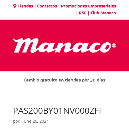
|
|
Tiendas
Contactos
Promociones Empresariales
|
|
RSE
Club Manaco
Cambio gratuito en tiendas por 30 días
PAS200BY01NV000ZFI
por
|
Ene 26, 2024