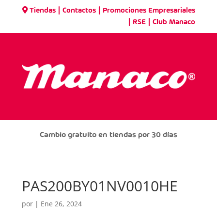
|
|
Tiendas
Contactos
Promociones Empresariales
|
|
RSE
Club Manaco
Cambio gratuito en tiendas por 30 días
PAS200BY01NV0010HE
por
|
Ene 26, 2024