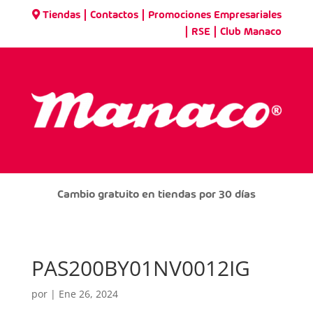
|
|
Tiendas
Contactos
Promociones Empresariales
|
|
RSE
Club Manaco
Cambio gratuito en tiendas por 30 días
PAS200BY01NV0012IG
por
|
Ene 26, 2024