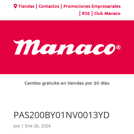
|
|
Tiendas
Contactos
Promociones Empresariales
|
|
RSE
Club Manaco
Cambio gratuito en tiendas por 30 días
PAS200BY01NV0013YD
por
|
Ene 26, 2024