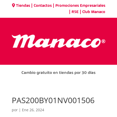
|
|
Tiendas
Contactos
Promociones Empresariales
|
|
RSE
Club Manaco
Cambio gratuito en tiendas por 30 días
PAS200BY01NV001506
por
|
Ene 26, 2024