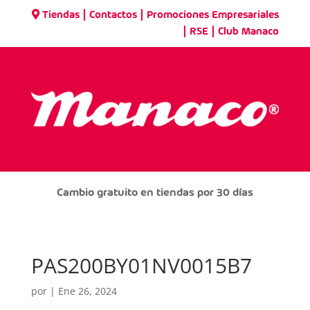
|
|
Tiendas
Contactos
Promociones Empresariales
|
|
RSE
Club Manaco
Cambio gratuito en tiendas por 30 días
PAS200BY01NV0015B7
por
|
Ene 26, 2024