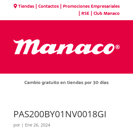
|
|
Tiendas
Contactos
Promociones Empresariales
|
|
RSE
Club Manaco
Cambio gratuito en tiendas por 30 días
PAS200BY01NV0018GI
por
|
Ene 26, 2024