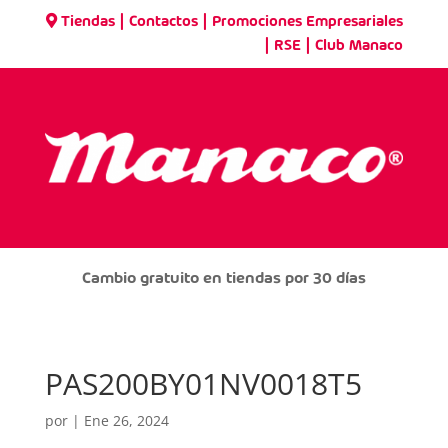
|
|
Tiendas
Contactos
Promociones Empresariales
|
|
RSE
Club Manaco
Cambio gratuito en tiendas por 30 días
PAS200BY01NV0018T5
por
|
Ene 26, 2024