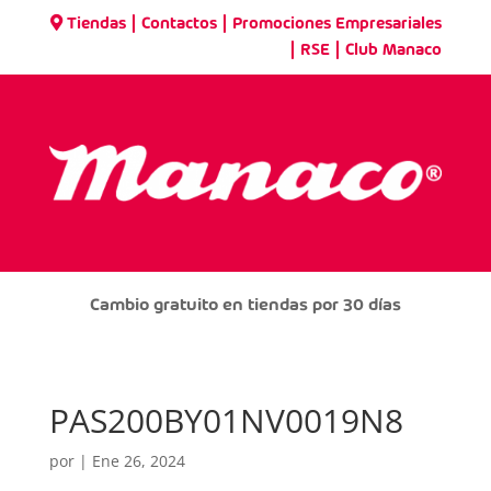
|
|
Tiendas
Contactos
Promociones Empresariales
|
|
RSE
Club Manaco
Cambio gratuito en tiendas por 30 días
PAS200BY01NV0019N8
por
|
Ene 26, 2024