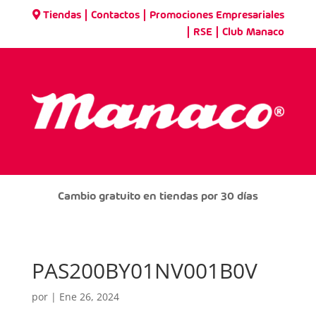
|
|
Tiendas
Contactos
Promociones Empresariales
|
|
RSE
Club Manaco
Cambio gratuito en tiendas por 30 días
PAS200BY01NV001B0V
por
|
Ene 26, 2024