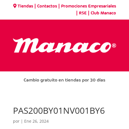
|
|
Tiendas
Contactos
Promociones Empresariales
|
|
RSE
Club Manaco
Cambio gratuito en tiendas por 30 días
PAS200BY01NV001BY6
por
|
Ene 26, 2024